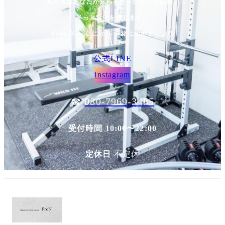
私たちはあなたが変わるきっかけになる為、
そっと背中を押します。
From-Now ここから 一緒に始めましょう
公式LINE
instagram
☎︎
080-7969-3485
受付時間 10:00〜22:00
定休日
不定休